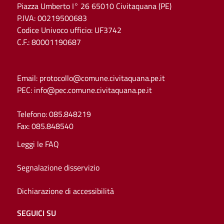
Piazza Umberto I° 26 65010 Civitaquana (PE)
P.IVA
:
00219500683
Codice Univoco ufficio
:
UF3742
C.F.
:
80001190687
Email
:
protocollo@comune.civitaquana.pe.it
PEC
:
info@pec.comune.civitaquana.pe.it
Telefono
:
085.848219
Fax
:
085.848540
Leggi le FAQ
Segnalazione disservizio
Dichiarazione di accessibilità
SEGUICI SU